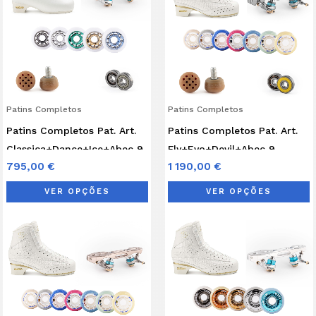
has
h
multiple
m
variants.
v
The
T
options
o
may
Patins Completos
Patins Completos
be
b
Patins Completos Pat. Art.
Patins Completos Pat. Art.
chosen
c
Classica+Dance+Ice+Abec 9
Fly+Evo+Devil+Abec 9
on
o
795,00
€
1 190,00
€
the
t
product
p
VER OPÇÕES
VER OPÇÕES
page
p
This
T
product
p
has
h
multiple
m
variants.
v