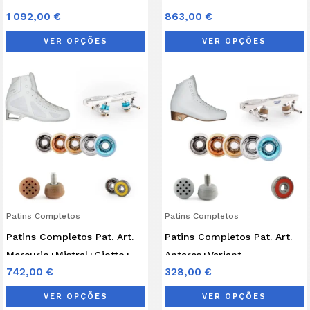
on
o
1 092,00
€
863,00
€
9
the
t
product
p
VER OPÇÕES
VER OPÇÕES
page
p
This
T
product
p
has
h
multiple
m
variants.
v
The
T
options
o
may
Patins Completos
Patins Completos
be
b
Patins Completos Pat. Art.
Patins Completos Pat. Art.
chosen
c
Mercurio+Mistral+Giotto+Abec
Antares+Variant
on
o
742,00
€
328,00
€
9
M+Giotto+Abec 3
the
t
product
p
VER OPÇÕES
VER OPÇÕES