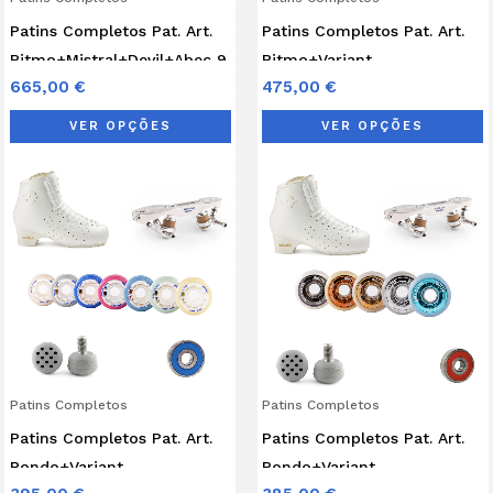
be
b
Patins Completos Pat. Art.
Patins Completos Pat. Art.
chosen
c
Ritmo+Mistral+Devil+Abec 9
Ritmo+Variant
on
o
665,00
€
475,00
€
M+Giotto+Abec 7
the
t
product
p
VER OPÇÕES
VER OPÇÕES
page
p
This
T
product
p
has
h
multiple
m
variants.
v
The
T
options
o
may
Patins Completos
Patins Completos
be
b
Patins Completos Pat. Art.
Patins Completos Pat. Art.
chosen
c
Rondo+Variant
Rondo+Variant
on
o