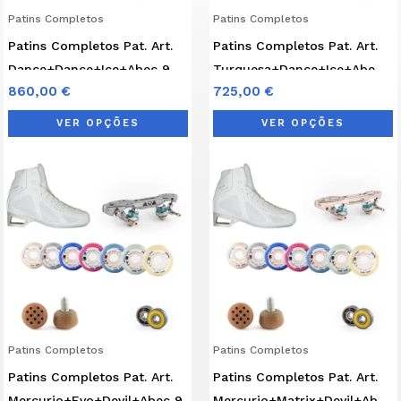
may
Patins Completos
Patins Completos
be
b
Patins Completos Pat. Art.
Patins Completos Pat. Art.
chosen
c
Dance+Dance+Ice+Abec 9
Turquesa+Dance+Ice+Abec
on
o
860,00
€
725,00
€
9
the
t
product
p
VER OPÇÕES
VER OPÇÕES
page
p
This
T
product
p
has
h
multiple
m
variants.
v
The
T
options
o
may
Patins Completos
Patins Completos
be
b
Patins Completos Pat. Art.
Patins Completos Pat. Art.
chosen
c
Mercurio+Evo+Devil+Abec 9
Mercurio+Matrix+Devil+Abec