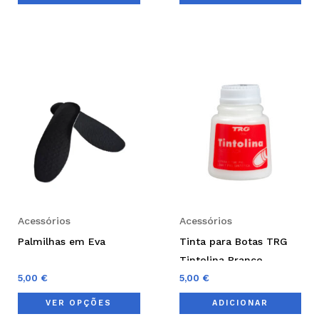
page
pag
This
product
has
multiple
variants.
The
options
may
be
Acessórios
Acessórios
chosen
Palmilhas em Eva
Tinta para Botas TRG
on
Tintolina Branco
the
5,00
€
5,00
€
product
VER OPÇÕES
ADICIONAR
page