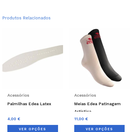
Produtos Relacionados
This
Thi
product
pro
has
has
multiple
mul
variants.
var
The
Th
options
opt
may
ma
be
be
Acessórios
Acessórios
chosen
cho
Palmilhas Edea Latex
Meias Edea Patinagem
on
on
Artística
the
the
4,00
€
11,00
€
product
pro
VER OPÇÕES
VER OPÇÕES