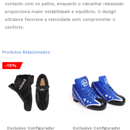
contacto com os patins, enquanto o calcanhar rebaixado
proporciona maior estabilidade e equilíbrio. O design
ultraleve favorece a velocidade sem comprometer o
conforto.
Produtos Relacionados
O
O
This
Thi
-15%
preço
preço
product
pro
original
atual
era:
é:
has
has
220,00 €.
187,00 €.
multiple
mul
variants.
var
The
Th
options
opt
may
ma
be
be
Exclusivo Configurador
Exclusivo Configurador