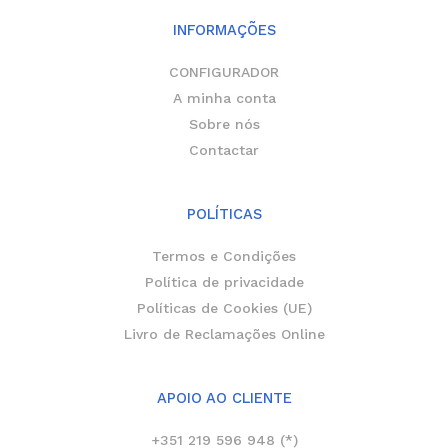
g
k
o
r
o
INFORMAÇÕES
a
k
m
-
f
CONFIGURADOR
A minha conta
Sobre nós
Contactar
POLÍTICAS
Termos e Condições
Política de privacidade
Políticas de Cookies (UE)
Livro de Reclamações Online
APOIO AO CLIENTE
+351 219 596 948 (*)