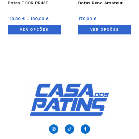
Botas TOOR PRIME
Botas Reno Amateur
on
on
the
the
110,00
€
–
180,00
€
170,00
€
product
pro
VER OPÇÕES
VER OPÇÕES
page
pag
I
T
F
n
i
a
s
k
c
t
t
e
a
o
b