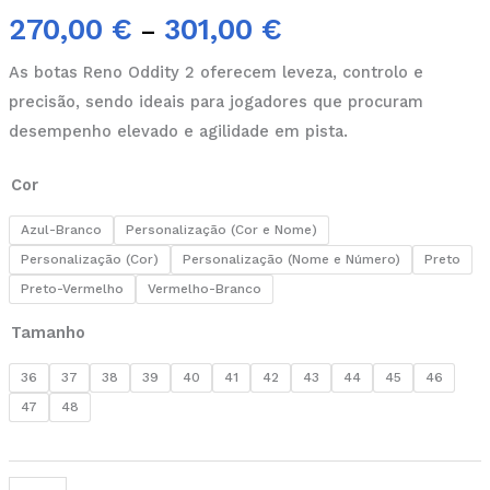
270,00
€
301,00
€
–
As botas Reno Oddity 2 oferecem leveza, controlo e
precisão, sendo ideais para jogadores que procuram
desempenho elevado e agilidade em pista.
Cor
Azul-Branco
Personalização (Cor e Nome)
Personalização (Cor)
Personalização (Nome e Número)
Preto
Preto-Vermelho
Vermelho-Branco
Tamanho
36
37
38
39
40
41
42
43
44
45
46
47
48