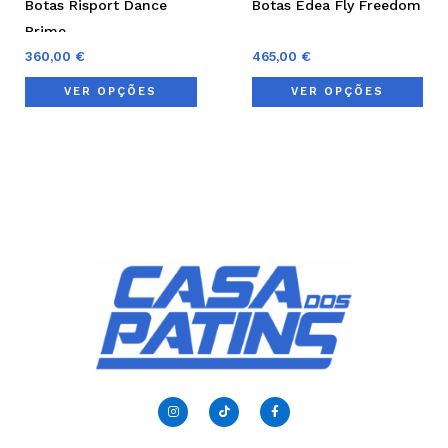
Botas Risport Dance
Botas Edea Fly Freedom
on
on
Prime
the
the
360,00
€
465,00
€
product
pro
VER OPÇÕES
VER OPÇÕES
page
pag
I
T
F
n
i
a
s
k
c
t
t
e
a
o
b