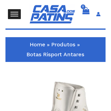
Skip
to
content
Search
Home
Produtos
Botas Risport Antares
Quantidade
de
Botas
Risport
Antares