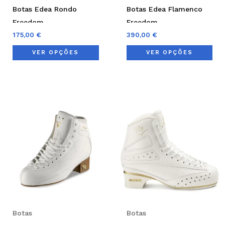
chosen
cho
Botas Edea Rondo
Botas Edea Flamenco
on
on
Freedom
Freedom
the
the
175,00
€
390,00
€
product
pro
VER OPÇÕES
VER OPÇÕES
page
pag
This
Thi
product
pro
has
has
multiple
mul
variants.
var
The
Th
options
opt
may
ma
be
be
Botas
Botas
chosen
cho