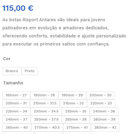
115,00
€
As botas Risport Antares são ideais para jovens
patinadores em evolução e amadores dedicados,
oferecendo conforto, estabilidade e ajuste personalizado
para executar os primeiros saltos com confiança.
Cor
Branco
Preto
Tamanho
185mm - 27
190mm - 28
195mm - 29
200mm - 30
205mm - 31
210mm - 31.5
215mm - 32
220mm - 33
225mm - 34
230mm - 34.5
235mm - 35
240mm - 36
245mm - 37
250mm - 37.5
255mm - 38
260mm - 39
265mm - 40
270mm - 40.5
275mm - 41
280mm - 42