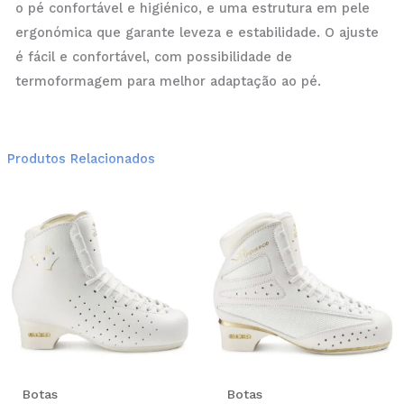
o pé confortável e higiénico, e uma estrutura em pele
ergonómica que garante leveza e estabilidade. O ajuste
é fácil e confortável, com possibilidade de
termoformagem para melhor adaptação ao pé.
Produtos Relacionados
This
Thi
product
pro
has
has
multiple
mul
variants.
var
The
Th
options
opt
may
ma
be
be
Botas
Botas