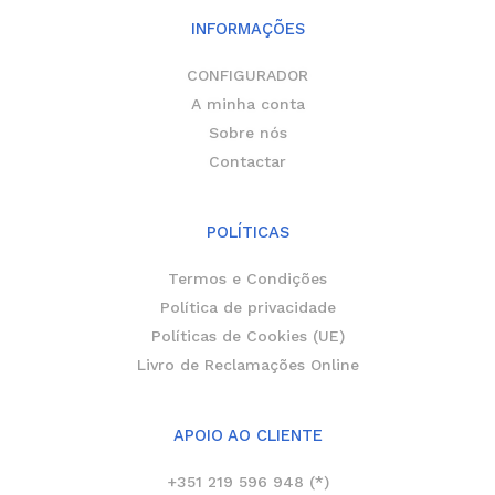
g
k
o
r
o
INFORMAÇÕES
a
k
m
-
f
CONFIGURADOR
A minha conta
Sobre nós
Contactar
POLÍTICAS
Termos e Condições
Política de privacidade
Políticas de Cookies (UE)
Livro de Reclamações Online
APOIO AO CLIENTE
+351 219 596 948 (*)