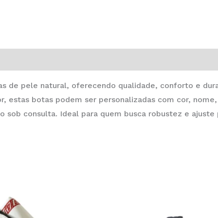
s de pele natural, oferecendo qualidade, conforto e durab
or, estas botas podem ser personalizadas com cor, nome
 sob consulta. Ideal para quem busca robustez e ajuste 
Price
This
range:
product
187,00 €
through
has
230,00 €