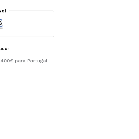
vel
rador
 400€ para Portugal