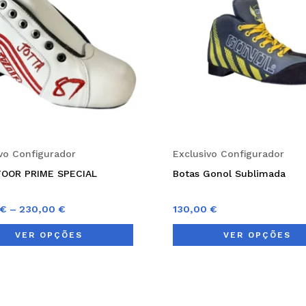
multiple
variants.
The
options
may
be
chosen
on
ivo Configurador
Exclusivo Configurador
the
TOOR PRIME SPECIAL
Botas Gonol Sublimada
product
page
€
–
230,00
€
130,00
€
VER OPÇÕES
VER OPÇÕES