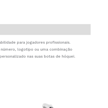
ilidade para jogadores profissionais.
, número, logotipo ou uma combinação
personalizado nas suas botas de hóquei.
This
This
product
product
has
has