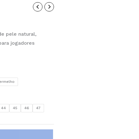
e pele natural,
para jogadores
ermelho
44
45
46
47