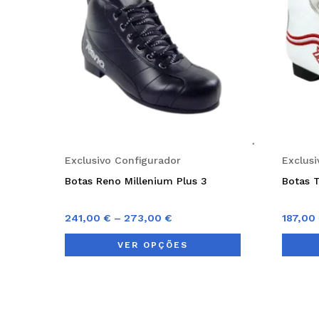
multiple
variants.
The
options
may
be
chosen
on
Exclusivo Configurador
Exclus
the
Botas Reno Millenium Plus 3
Botas 
product
page
241,00
€
–
273,00
€
187,00
VER OPÇÕES