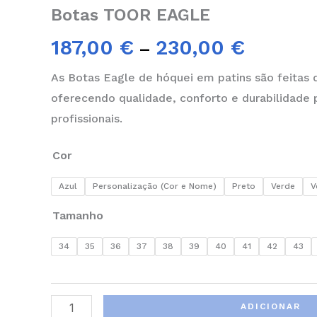
Botas TOOR EAGLE
187,00
€
230,00
€
–
As Botas Eagle de hóquei em patins são feitas d
oferecendo qualidade, conforto e durabilidade 
profissionais.
Cor
Azul
Personalização (Cor e Nome)
Preto
Verde
V
Tamanho
34
35
36
37
38
39
40
41
42
43
ADICIONAR