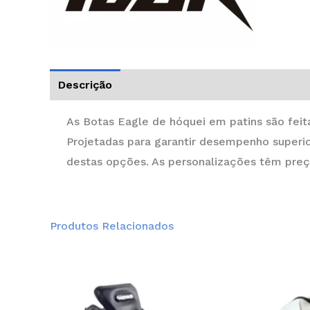
Descrição
Informação adicional
As Botas Eagle de hóquei em patins são feita
Projetadas para garantir desempenho superi
destas opções. As personalizações têm preço
Produtos Relacionados
Price
This
range:
product
241,00 €
through
has
273,00 €