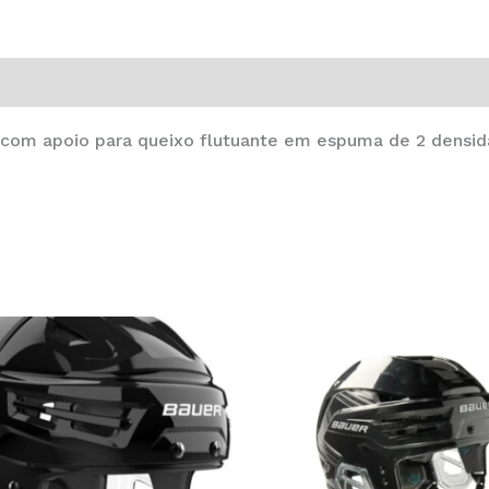
, com apoio para queixo flutuante em espuma de 2 densid
This
product
has
multiple
variants.
The