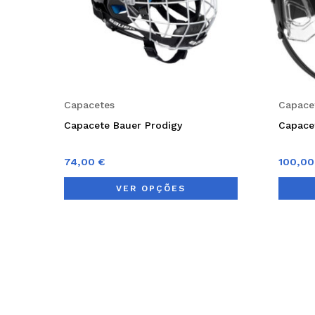
options
may
be
chosen
on
Capacetes
Capace
the
Capacete Bauer Prodigy
Capace
product
page
74,00
€
100,0
VER OPÇÕES