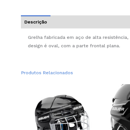
Descrição
Informação adicional
Grelha fabricada em aço de alta resistência
design é oval, com a parte frontal plana.
Produtos Relacionados
This
product
has
multiple
variants.
The