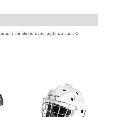
ades e canais de evacuação do suor. O
This
This
product
product
has
has
multiple
multiple
variants.
variants.
The
The