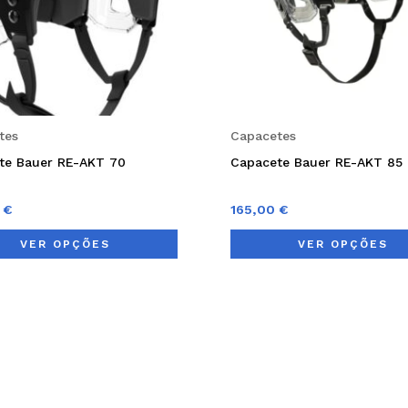
options
may
be
chosen
on
tes
Capacetes
the
te Bauer RE-AKT 70
Capacete Bauer RE-AKT 85
product
page
0
€
165,00
€
VER OPÇÕES
VER OPÇÕES