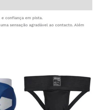
 e confiança em pista.
 e uma sensação agradável ao contacto. Além
This
This
product
product
has
has
multiple
multiple
variants.
variants.
The
The
options
options