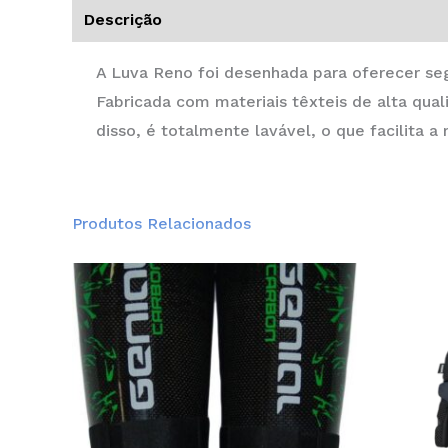
Descrição
Informação adicional
A Luva Reno foi desenhada para oferecer se
Fabricada com materiais têxteis de alta qual
disso, é totalmente lavável, o que facilita 
Produtos Relacionados
This
product
has
multiple
variants.
The
options