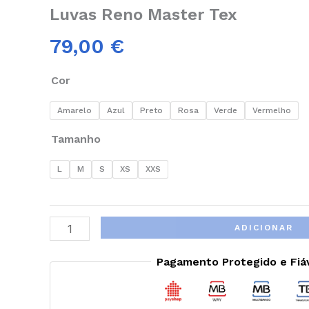
Luvas Reno Master Tex
79,00
€
Cor
Amarelo
Azul
Preto
Rosa
Verde
Vermelho
Tamanho
L
M
S
XS
XXS
ADICIONAR
Pagamento Protegido e Fiá