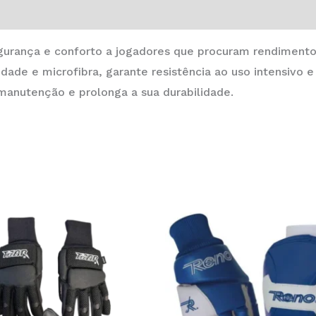
gurança e conforto a jogadores que procuram rendimento
idade e microfibra, garante resistência ao uso intensivo
a manutenção e prolonga a sua durabilidade.
This
product
has
multiple
variants.
The
options