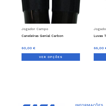
may
be
chosen
on
Jogador Campo
Jogad
the
Caneleiras Genial Carbon
Luvas
product
page
60,00
€
66,00
VER OPÇÕES
INFORMAÇÕES