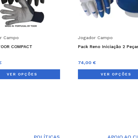
may
be
chosen
on
or Campo
Jogador Campo
the
 TOOR COMPACT
Pack Reno Iniciação 2 Peça
product
page
€
74,00
€
VER OPÇÕES
VER OPÇÕES
POLÍTICAS
APOIO AO C