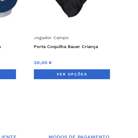
may
may
be
be
chosen
chosen
on
on
Jogador Campo
the
the
s
Porta Coquilha Bauer Criança
product
product
page
page
20,00
€
VER OPÇÕES
LIENTE
MODOS DE PAGAMENTO