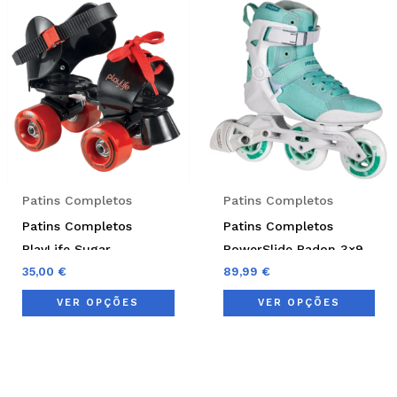
This
Thi
product
pro
has
has
multiple
mul
variants.
var
The
Th
options
opt
may
ma
be
be
Patins Completos
Patins Completos
chosen
cho
Patins Completos
Patins Completos
on
on
PlayLife Sugar
PowerSlide Radon 3×90
the
the
Extensíveis
35,00
€
Lady
89,99
€
product
pro
VER OPÇÕES
VER OPÇÕES
page
pag