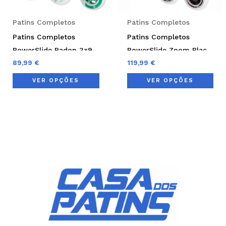
may
ma
be
be
Patins Completos
Patins Completos
chosen
cho
Patins Completos
Patins Completos
on
on
PowerSlide Radon 3×90
PowerSlide Zoom Black
the
the
Lady
89,99
€
100
119,99
€
product
pro
VER OPÇÕES
VER OPÇÕES
page
pag