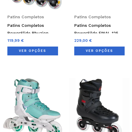
may
ma
be
be
Patins Completos
Patins Completos
chosen
cho
Patins Completos
Patins Completos
on
on
PowerSlide Phuzion
PowerSilde FINAL 125
the
the
Radon Umber 80
119,99
€
229,00
€
product
pro
VER OPÇÕES
VER OPÇÕES
page
pag
This
Thi
product
pro
has
has
multiple
mul
variants.
var
The
Th
options
opt