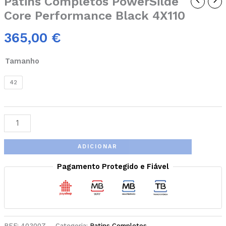
Patins Completos PowerSilde
Core Performance Black 4X110
365,00
€
Tamanho
42
ADICIONAR
Pagamento Protegido e Fiável
REF:
403007
Categoria:
Patins Completos