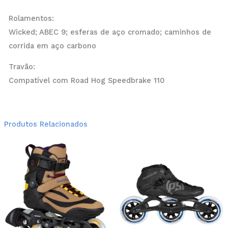
Rolamentos:
Wicked; ABEC 9; esferas de aço cromado; caminhos de
corrida em aço carbono
Travão:
Compatível com Road Hog Speedbrake 110
Produtos Relacionados
This
Thi
product
pro
has
has
multiple
mul
variants.
var
The
Th
options
opt