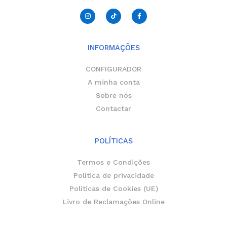
I
T
F
n
i
a
s
k
c
t
t
e
a
o
b
g
k
o
r
o
INFORMAÇÕES
a
k
m
-
f
CONFIGURADOR
A minha conta
Sobre nós
Contactar
POLÍTICAS
Termos e Condições
Política de privacidade
Políticas de Cookies (UE)
Livro de Reclamações Online