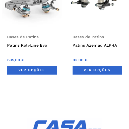
variants.
var
The
Th
options
opt
may
ma
be
be
Bases de Patins
Bases de Patins
chosen
cho
Patins Roll-Line Evo
Patins Azemad ALPHA
on
on
the
the
695,00
€
93,00
€
product
pro
VER OPÇÕES
VER OPÇÕES
page
pag