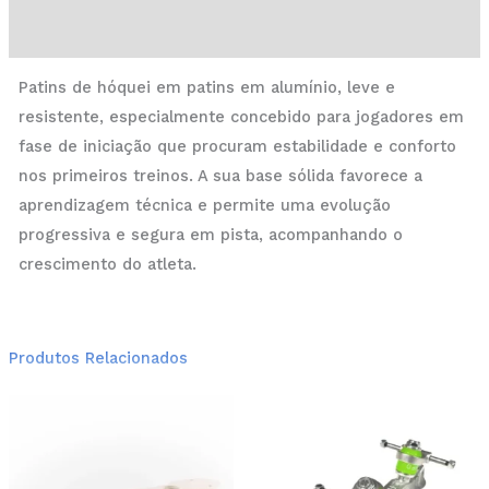
Informação adicional
Patins de hóquei em patins em alumínio, leve e
resistente, especialmente concebido para jogadores em
fase de iniciação que procuram estabilidade e conforto
nos primeiros treinos. A sua base sólida favorece a
aprendizagem técnica e permite uma evolução
progressiva e segura em pista, acompanhando o
crescimento do atleta.
Produtos Relacionados
This
Thi
product
pro
has
has
multiple
mul