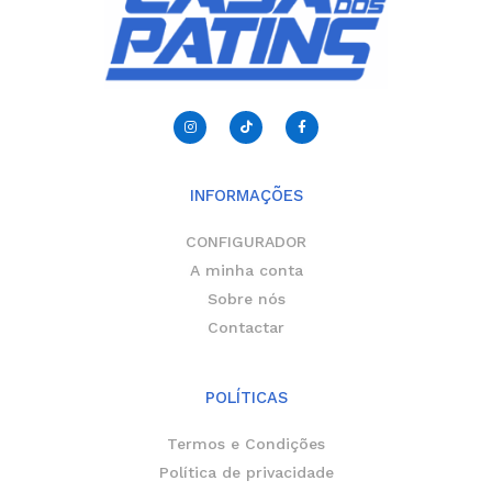
I
T
F
n
i
a
s
k
c
t
t
e
a
o
b
g
k
o
r
o
INFORMAÇÕES
a
k
m
-
f
CONFIGURADOR
A minha conta
Sobre nós
Contactar
POLÍTICAS
Termos e Condições
Política de privacidade