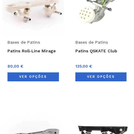
variants.
var
The
Th
options
opt
may
ma
be
be
Bases de Patins
Bases de Patins
chosen
cho
Patins Roll-Line Mirage
Patins QSKATE Club
on
on
the
the
80,00
€
135,00
€
product
pro
VER OPÇÕES
VER OPÇÕES
page
pag
This
Thi
product
pro
has
has
multiple
mul