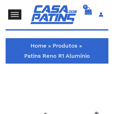
Skip
to
content
Search
Home
Produtos
Patins Reno R1 Alumínio
Quantidade
de
Patins
Reno
R1
Alumínio