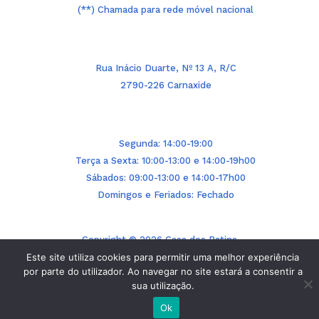
(**) Chamada para rede móvel nacional
Rua Inácio Duarte, Nº 13 A, R/C
2790-226 Carnaxide
Segunda: 14:00-19:00
Terça a Sexta: 10:00-13:00 e 14:00-19h00
Sábados: 09:00-13:00 e 14:00-17h00
Domingos e Feriados: Fechado
Copyright © 2026 Casa dos Patins
Powered by BinaryStorm.pt
Este site utiliza cookies para permitir uma melhor experiência
por parte do utilizador. Ao navegar no site estará a consentir a
sua utilização.
Ok