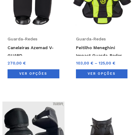
variants.
var
The
Th
options
opt
may
ma
be
be
Guarda-Redes
Guarda-Redes
chosen
cho
Caneleiras Azemad V-
Peitilho Meneghini
on
on
GUARD
Impact Guarda-Redes
the
the
270,00
€
103,00
€
–
125,00
€
product
pro
VER OPÇÕES
VER OPÇÕES
page
pag
This
Thi
product
pro
has
has
multiple
mul
variants.
var