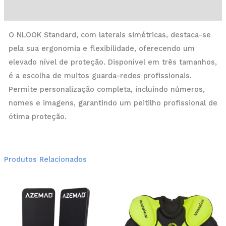
Informação adicional
O NLOOK Standard, com laterais simétricas, destaca-se
pela sua ergonomia e flexibilidade, oferecendo um
elevado nível de proteção. Disponível em três tamanhos,
é a escolha de muitos guarda-redes profissionais.
Permite personalização completa, incluindo números,
nomes e imagens, garantindo um peitilho profissional de
ótima proteção.
Produtos Relacionados
Price
This
Thi
range:
product
pro
103,00 €
through
has
has
125,00 €
multiple
mul