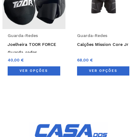
The
Th
options
opt
may
ma
be
be
Guarda-Redes
Guarda-Redes
chosen
cho
Joelheira TOOR FORCE
Calções Mission Core Jr
on
on
Guarda-redes
the
the
40,00
€
68,00
€
product
pro
VER OPÇÕES
VER OPÇÕES
page
pag