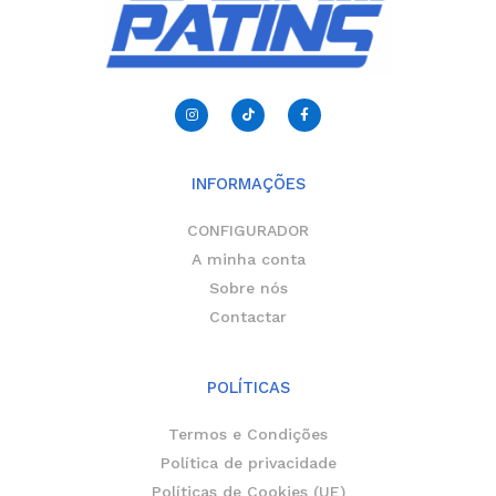
I
T
F
n
i
a
s
k
c
t
t
e
a
o
b
g
k
o
r
o
INFORMAÇÕES
a
k
m
-
f
CONFIGURADOR
A minha conta
Sobre nós
Contactar
POLÍTICAS
Termos e Condições
Política de privacidade
Políticas de Cookies (UE)