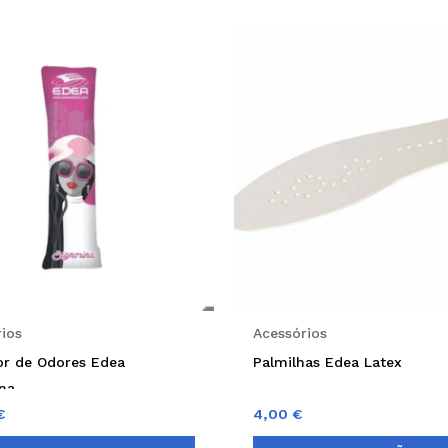
ios
Acessórios
or de Odores Edea
Palmilhas Edea Latex
ina
€
4,00
€