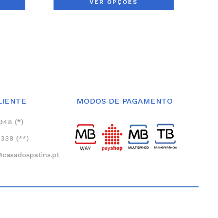
VER OPÇÕES
LIENTE
MODOS DE PAGAMENTO
948 (*)
339 (**)
asadospatins.pt