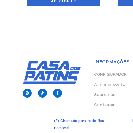
ADICIONAR
INFORMAÇÕES
CONFIGURADOR
A minha conta
I
T
F
n
i
a
Sobre nós
s
k
c
t
t
e
Contactar
a
o
b
g
k
o
r
o
a
k
m
-
(*) Chamada para rede fixa
f
nacional