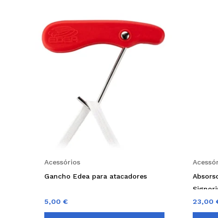
Acessórios
Acessór
Gancho Edea para atacadores
Absors
Signor
5,00
€
23,00