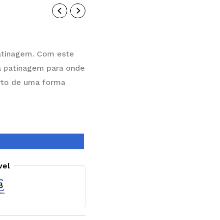
patinagem. Com este
la patinagem para onde
rto de uma forma
vel