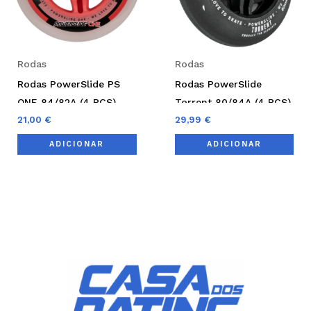
Rodas
Rodas
Rodas PowerSlide PS
Rodas PowerSlide
ONE 84/82A (4 PCS)
Torrent 80/84A (4 PCS)
21,00
€
29,99
€
ADICIONAR
ADICIONAR