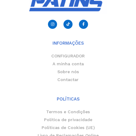
I
T
F
n
i
a
s
k
c
t
t
e
a
o
b
g
k
o
r
o
INFORMAÇÕES
a
k
m
-
f
CONFIGURADOR
A minha conta
Sobre nós
Contactar
POLÍTICAS
Termos e Condições
Política de privacidade
Políticas de Cookies (UE)
Livro de Reclamações Online