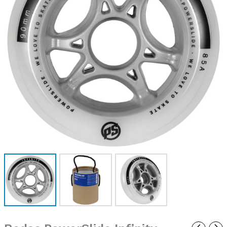
(4
PCS)