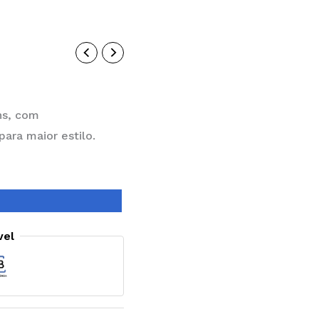
ns, com
ara maior estilo.
vel