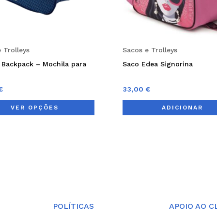
be
chosen
on
 Trolleys
Sacos e Trolleys
the
t Backpack – Mochila para
Saco Edea Signorina
product
page
€
33,00
€
VER OPÇÕES
ADICIONAR
POLÍTICAS
APOIO AO C