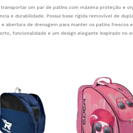
 transportar um par de patins com máxima proteção e or
ncia e durabilidade. Possui base rígida removível de dupl
l e abertura de drenagem para manter os patins frescos e
rto, funcionalidade e um design elegante inspirado no est
This
product
has
multiple
variants.
The
options
may