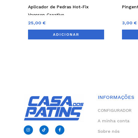
Aplicador de Pedras Hot-Fix
Pingen
Vaessen Creative
25,00
€
3,00
€
ADICIONAR
INFORMAÇÕES
CONFIGURADOR
A minha conta
I
T
F
n
i
a
Sobre nós
s
k
c
t
t
e