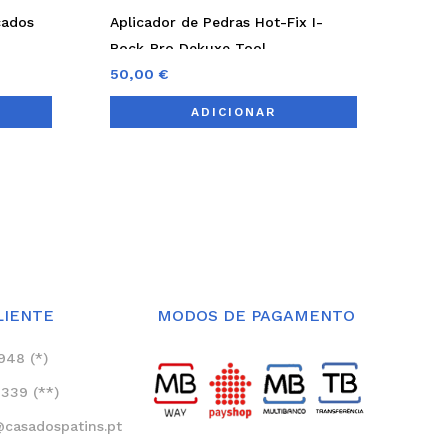
çados
Aplicador de Pedras Hot-Fix I-
Rock-Pro Dekuxe Tool
50,00
€
ADICIONAR
LIENTE
MODOS DE PAGAMENTO
948 (*)
339 (**)
asadospatins.pt