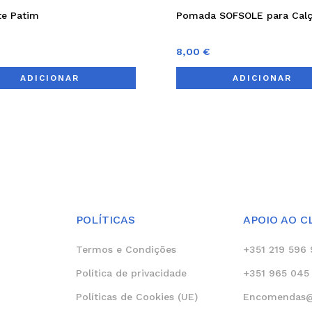
te Patim
Pomada SOFSOLE para Cal
8,00
€
ADICIONAR
ADICIONAR
POLÍTICAS
APOIO AO C
Termos e Condições
+351 219 596 
Política de privacidade
+351 965 045 
Políticas de Cookies (UE)
Encomendas@c