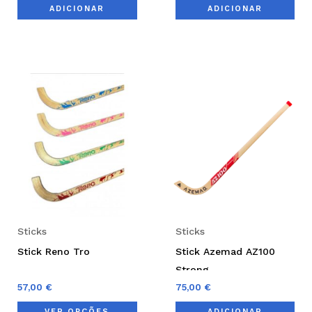
ADICIONAR
ADICIONAR
This
product
has
multiple
variants.
The
options
may
be
Sticks
Sticks
chosen
Stick Reno Tro
Stick Azemad AZ100
on
Strong
the
57,00
€
75,00
€
product
VER OPÇÕES
ADICIONAR