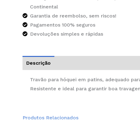
Continental
Garantia de reembolso, sem riscos!
Pagamentos 100% seguros
Devoluções simples e rápidas
Descrição
Informação adicional
Travão para hóquei em patins, adequado para
Resistente e ideal para garantir boa travage
Produtos Relacionados
This
product