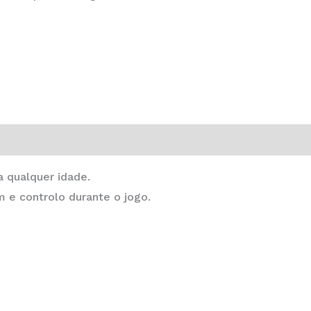
 qualquer idade.
m e controlo durante o jogo.
This
product