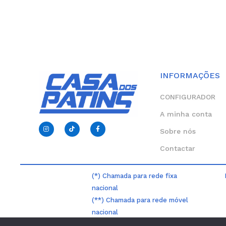
INFORMAÇÕES
CONFIGURADOR
A minha conta
I
T
F
n
i
a
Sobre nós
s
k
c
t
t
e
Contactar
a
o
b
g
k
o
r
o
a
k
m
-
(*) Chamada para rede fixa
f
nacional
(**) Chamada para rede móvel
nacional