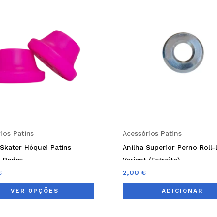
has
multiple
variants.
The
options
may
be
chosen
on
ios Patins
Acessórios Patins
the
Skater Hóquei Patins
Anilha Superior Perno Roll-
product
-Redes
Variant (Estreita)
page
€
2,00
€
VER OPÇÕES
ADICIONAR