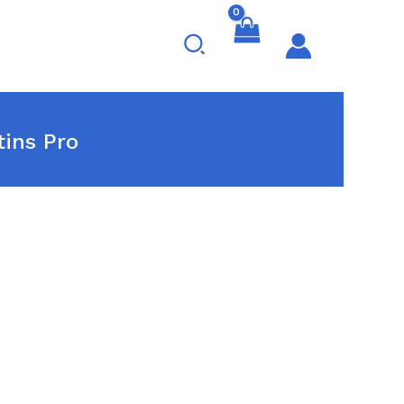
Travão
QSKATE
Search
Hóquei
Patins
Pro
ins Pro