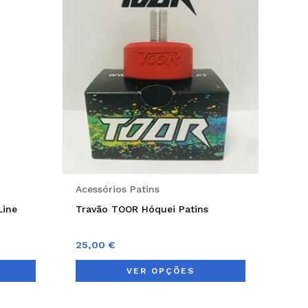
has
multiple
variants.
The
options
may
be
chosen
on
Acessórios Patins
the
Line
Travão TOOR Hóquei Patins
product
page
25,00
€
VER OPÇÕES