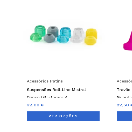
has
multiple
variants.
The
options
may
be
chosen
on
Acessórios Patins
Acessór
the
Suspensões Roll-Line Mistral
Travão 
product
Dance (Elastómero)
Guarda
page
32,00
€
22,50
VER OPÇÕES