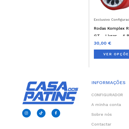
Exclusivo Configura
Rodas Komplex 
GT – Livres – 4 
30,00
€
VER OPÇÕ
INFORMAÇÕES
CONFIGURADOR
A minha conta
I
T
F
n
i
a
Sobre nós
s
k
c
t
t
e
Contactar
a
o
b
g
k
o