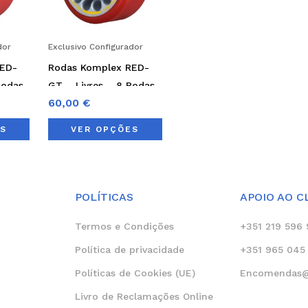
variants.
variants.
The
The
dor
Exclusivo Configurador
options
options
RED-
Rodas Komplex RED-
may
may
Rodas
GT – Livres – 8 Rodas
be
be
60,00
€
chosen
chosen
on
on
ES
VER OPÇÕES
the
the
product
product
page
page
POLÍTICAS
APOIO AO C
Termos e Condições
+351 219 596 
Política de privacidade
+351 965 045 
Políticas de Cookies (UE)
Encomendas@c
Livro de Reclamações Online