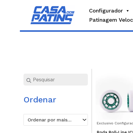
Skip
Configurador
to
Patinagem Veloc
content
Home
Ordenar
Ordenar por mais recentes
Exclusivo Configura
Roda Roll-Line IC