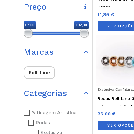
Preço
Dança
11,85
€
€7,00
€92,00
VER OPÇÕ
Marcas
Roll-Line
Exclusivo Configura
Categorias
Rodas Roll-Line G
– Livres – 4 Rod
Patinagem Artistica
26,00
€
Rodas
VER OPÇÕ
Exclusivo