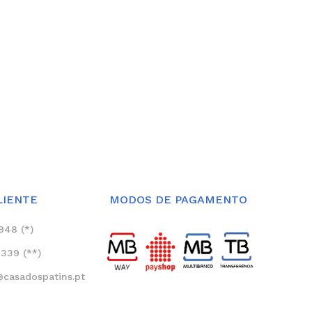
LIENTE
MODOS DE PAGAMENTO
948 (*)
339 (**)
asadospatins.pt