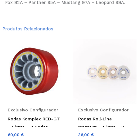
Fox 92A – Panther 95A – Mustang 97A – Leopard 99A.
Produtos Relacionados
This
Thi
product
pro
has
has
multiple
mul
variants.
var
The
Th
options
opt
may
ma
be
be
Exclusivo Configurador
Exclusivo Configurador
chosen
cho
Rodas Komplex RED-GT
Rodas Roll-Line
on
on
– Livres – 8 Rodas
Magnum – Livres – 8
the
the
60,00
€
Rodas
36,00
€