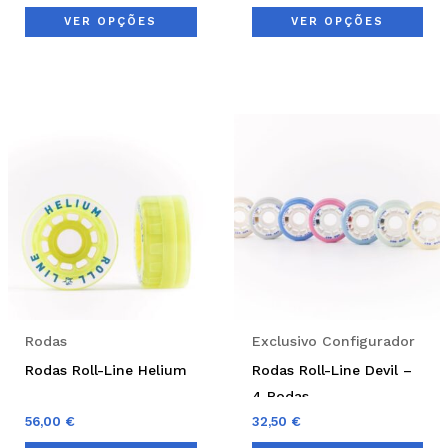
product
pro
VER OPÇÕES
VER OPÇÕES
page
pag
Thi
pro
has
mul
var
Th
opt
ma
be
Rodas
Exclusivo Configurador
cho
Rodas Roll-Line Helium
Rodas Roll-Line Devil –
on
4 Rodas
the
56,00
€
32,50
€
pro