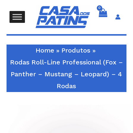
Skip
to
content
Search
Home
Produtos
Rodas Roll-Line Professional (Fox –
Panther – Mustang – Leopard) – 4
Rodas
Quantidade
de
Rodas
Roll-