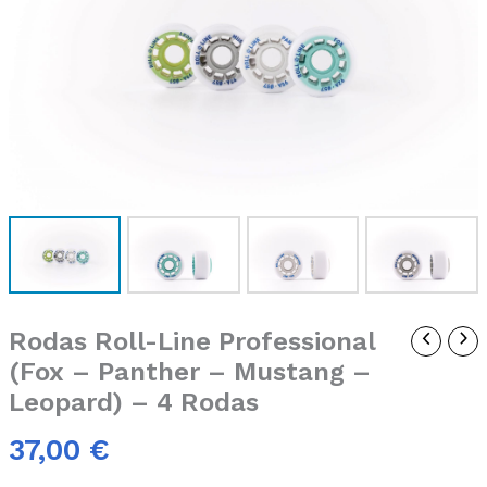
Line
Professional
(Fox
-
Panther
-
Mustang
-
Leopard)
-
4
Rodas
Rodas Roll-Line Professional
(Fox – Panther – Mustang –
Leopard) – 4 Rodas
37,00
€