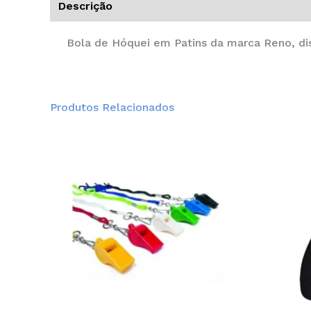
Descrição
Informação adicional
Bola de Hóquei em Patins da marca Reno, di
Produtos Relacionados
This
product
has
multiple
variants.
The
options
may
be