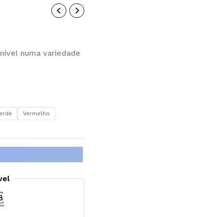
nível numa variedade
erde
Vermelho
vel