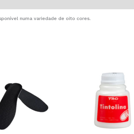
sponível numa variedade de oito cores.
This
product
has
multiple
variants.
The
options
may
be