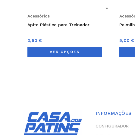
chosen
on
Acessórios
Acessór
the
Apito Plástico para Treinador
Palmil
product
page
3,50
€
5,00
€
VER OPÇÕES
INFORMAÇÕES
CONFIGURADOR