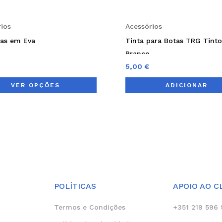
chosen
on
ios
Acessórios
the
has em Eva
Tinta para Botas TRG Tinto
product
Branco
page
5,00
€
VER OPÇÕES
ADICIONAR
POLÍTICAS
APOIO AO C
Termos e Condições
+351 219 596 