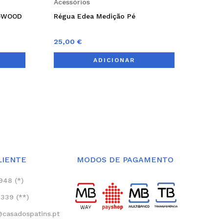
Acessórios
the
R-WOOD
Régua Edea Medição Pé
product
page
25,00
€
ADICIONAR
LIENTE
MODOS DE PAGAMENTO
948 (*)
339 (**)
asadospatins.pt