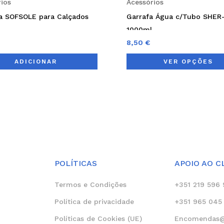
ios
Acessórios
 SOFSOLE para Calçados
Garrafa Água c/Tubo SHE
1000ml
8,50
€
ADICIONAR
VER OPÇÕES
POLÍTICAS
APOIO AO C
Termos e Condições
+351 219 596 
Política de privacidade
+351 965 045 
Políticas de Cookies (UE)
Encomendas@c