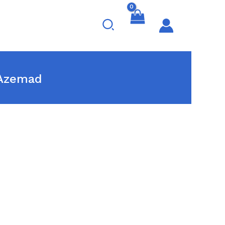
Search
 Azemad