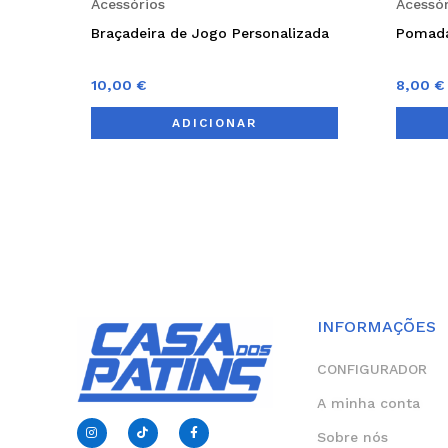
Acessórios
Acessór
Braçadeira de Jogo Personalizada
Pomada
10,00
€
8,00
€
ADICIONAR
INFORMAÇÕES
CONFIGURADOR
A minha conta
I
T
F
n
i
a
Sobre nós
s
k
c