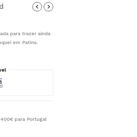
d
ada para trazer ainda
óquei em Patins.
vel
 400€ para Portugal