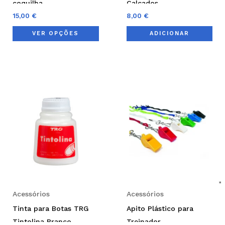
coquilha
Calçados
the
15,00
€
8,00
€
product
VER OPÇÕES
ADICIONAR
page
Thi
pro
has
mul
var
Th
opt
ma
be
Acessórios
Acessórios
cho
Tinta para Botas TRG
Apito Plástico para
on
Tintolina Branco
Treinador