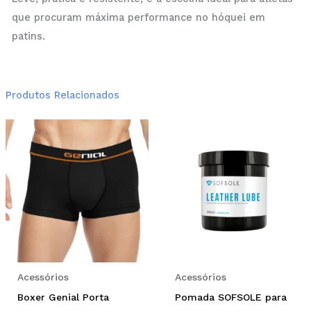
que procuram máxima performance no hóquei em
patins.
Produtos Relacionados
This
product
has
multiple
variants.
The
options
may
be
Acessórios
Acessórios
chosen
Boxer Genial Porta
Pomada SOFSOLE para
on