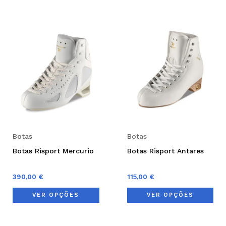
This
Thi
product
pro
has
has
multiple
mul
variants.
var
The
Th
options
opt
may
ma
be
be
Botas
Botas
chosen
cho
Botas Risport Mercurio
Botas Risport Antares
on
on
the
the
390,00
€
115,00
€
product
pro
VER OPÇÕES
VER OPÇÕES
page
pag