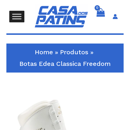
Skip
to
content
Search
Home
Produtos
Botas Edea Classica Freedom
Quantidade
de
Botas
Edea
Classica
Freedom