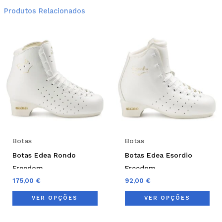
Produtos Relacionados
This
Thi
product
pro
has
has
multiple
mul
variants.
var
The
Th
options
opt
may
ma
be
be
Botas
Botas
chosen
cho
Botas Edea Rondo
Botas Edea Esordio
on
on
Freedom
Freedom
the
the
175,00
€
92,00
€
product
pro
VER OPÇÕES
VER OPÇÕES
page
pag