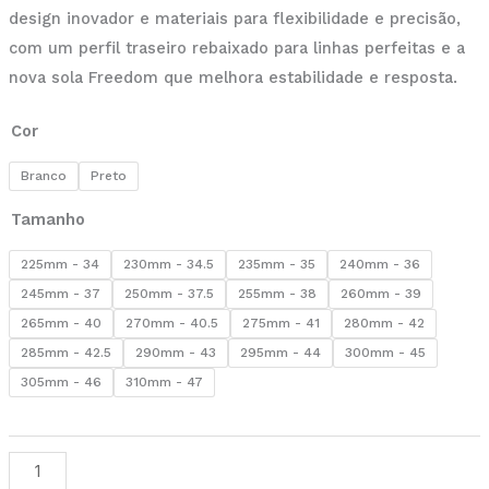
design inovador e materiais para flexibilidade e precisão,
com um perfil traseiro rebaixado para linhas perfeitas e a
nova sola Freedom que melhora estabilidade e resposta.
Cor
Branco
Preto
Tamanho
225mm - 34
230mm - 34.5
235mm - 35
240mm - 36
245mm - 37
250mm - 37.5
255mm - 38
260mm - 39
265mm - 40
270mm - 40.5
275mm - 41
280mm - 42
285mm - 42.5
290mm - 43
295mm - 44
300mm - 45
305mm - 46
310mm - 47