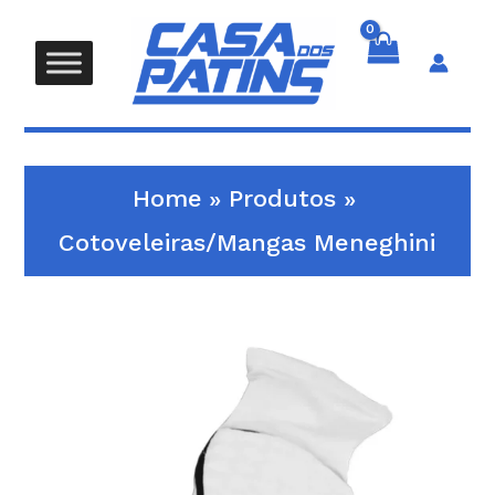
Skip
to
content
Search
Home
Produtos
Cotoveleiras/Mangas Meneghini
Quantidade
de
Cotoveleiras/Mangas
Meneghini