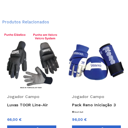
Produtos Relacionados
This
Thi
product
pro
has
has
multiple
mul
variants.
var
The
Th
options
opt
may
ma
be
be
Jogador Campo
Jogador Campo
chosen
cho
Luvas TOOR Line-Air
Pack Reno Iniciação 3
on
on
Peças
the
the
66,00
€
96,00
€
product
pro