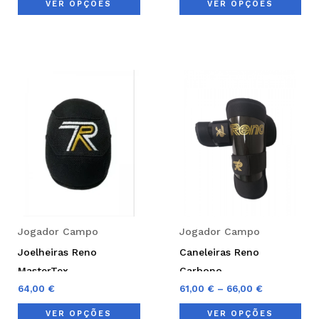
VER OPÇÕES
VER OPÇÕES
page
pag
Price
This
Thi
range:
product
pro
61,00 €
through
has
has
66,00 €
multiple
mul
variants.
var
The
Th
options
opt
may
ma
be
be
Jogador Campo
Jogador Campo
chosen
cho
Joelheiras Reno
Caneleiras Reno
on
on
MasterTex
Carbono
the
the
64,00
€
61,00
€
–
66,00
€
product
pro
VER OPÇÕES
VER OPÇÕES