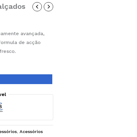
alçados
icamente avançada,
 formula de acção
fresco.
vel
essórios
,
Acessórios