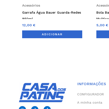
Acessórios
Acessór
Garrafa Água Bauer Guarda-Redes
Bola Ba
950ml
Multico
12,00
€
5,00
€
ADICIONAR
INFORMAÇÕES
CONFIGURADOR
A minha conta
I
T
F