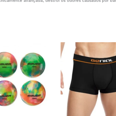
cnicamente avançada, destrói os odores causados por bac