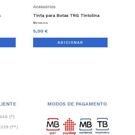
on
Acessórios
the
a
Tinta para Botas TRG Tintolina
product
Branco
page
5,00
€
ADICIONAR
LIENTE
MODOS DE PAGAMENTO
948 (*)
339 (**)