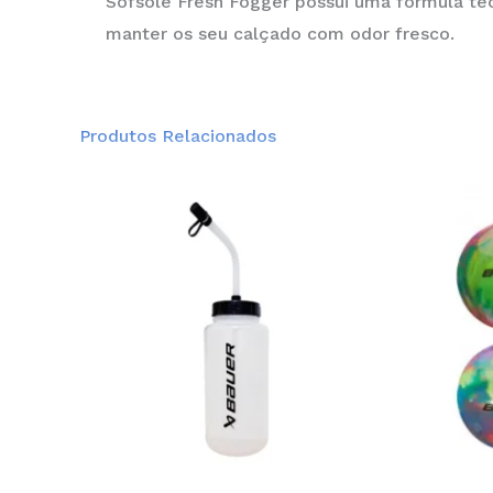
Sofsole Fresh Fogger possui uma formula te
manter os seu calçado com odor fresco.
Produtos Relacionados