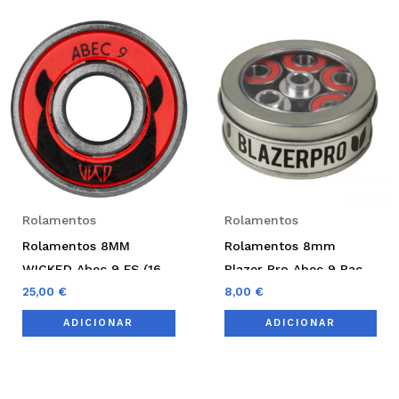
Rolamentos
Rolamentos
Rolamentos 8MM
Rolamentos 8mm
WICKED Abec 9 FS (16-
Blazer Pro Abec 9 Pack
Pack)
25,00
€
4 unidades
8,00
€
ADICIONAR
ADICIONAR