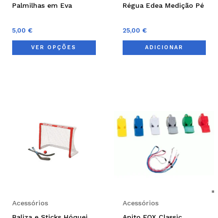
chosen
Palmilhas em Eva
Régua Edea Medição Pé
on
the
5,00
€
25,00
€
product
VER OPÇÕES
ADICIONAR
page
Thi
pro
has
mul
var
Th
opt
ma
be
Acessórios
Acessórios
cho
Baliza e Sticks Hóquei
Apito FOX Classic