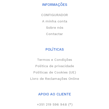
r
o
INFORMAÇÕES
a
k
m
-
f
CONFIGURADOR
A minha conta
Sobre nós
Contactar
POLÍTICAS
Termos e Condições
Política de privacidade
Políticas de Cookies (UE)
Livro de Reclamações Online
APOIO AO CLIENTE
+351 219 596 948 (*)