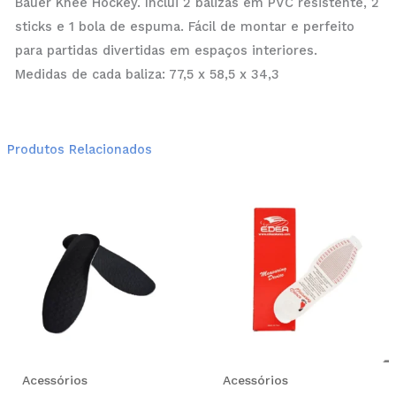
Bauer Knee Hockey. Inclui 2 balizas em PVC resistente, 2
sticks e 1 bola de espuma. Fácil de montar e perfeito
para partidas divertidas em espaços interiores.
Medidas de cada baliza: 77,5 x 58,5 x 34,3
Produtos Relacionados
This
product
has
multiple
variants.
The
options
may
be
Acessórios
Acessórios