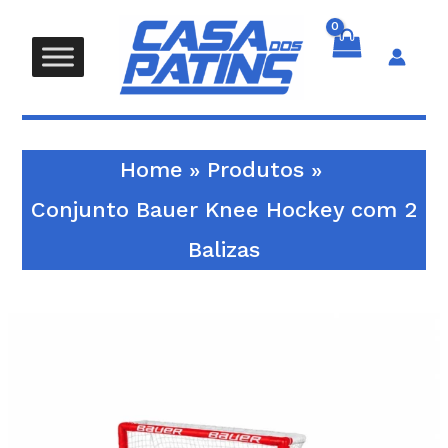
Bauer
Skip
Knee
to
Hockey
content
com
2
Search
Balizas
Home
Produtos
Conjunto Bauer Knee Hockey com 2
Balizas
Quantidade
de
Conjunto
Bauer
Knee
Hockey